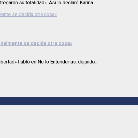
egaron su totalidad». Así lo declaró Karina...
mente se decida otra cosa»
onalmente se decida otra cosa»
bertad» habló en No lo Entenderías, dejando...