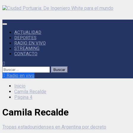
ACTUALIDAD
DEPORTES
RADIO EN VIVO
STREAMING
CONTACTO
Radio en vivo
Inicio
Camila Recalde
Página 4
Camila Recalde
Tropas estadounidenses en Argentina por decreto