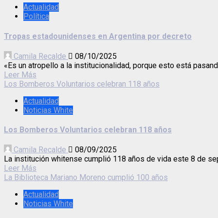
Actualidad
Política
Tropas estadounidenses en Argentina por decreto
Camila Recalde
08/10/2025
«Es un atropello a la institucionalidad, porque esto está pasan
Leer Más
Los Bomberos Voluntarios celebran 118 años
Actualidad
Noticias White
Los Bomberos Voluntarios celebran 118 años
Camila Recalde
08/09/2025
La institución whitense cumplió 118 años de vida este 8 de se
Leer Más
La Biblioteca Mariano Moreno cumplió 100 años
Actualidad
Noticias White