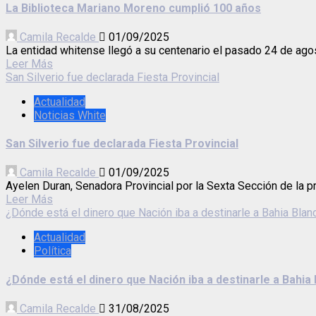
La Biblioteca Mariano Moreno cumplió 100 años
Camila Recalde
01/09/2025
La entidad whitense llegó a su centenario el pasado 24 de agost
Leer Más
San Silverio fue declarada Fiesta Provincial
Actualidad
Noticias White
San Silverio fue declarada Fiesta Provincial
Camila Recalde
01/09/2025
Ayelen Duran, Senadora Provincial por la Sexta Sección de la pr
Leer Más
¿Dónde está el dinero que Nación iba a destinarle a Bahia Blan
Actualidad
Política
¿Dónde está el dinero que Nación iba a destinarle a Bahia
Camila Recalde
31/08/2025