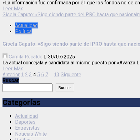
«La información fue confirmada por él, que los fondos no se entr
Leer Más
Gisela Caputo: «Sigo siendo parte del PRO hasta que nacional
Actualidad
Política
Gisela Caputo: «Sigo siendo parte del PRO hasta que naci
Camila Recalde
30/07/2025
La actual concejala y candidata al mismo puesto por «Avanza Li
Leer Más
Anterior
1
2
3
4
5
6
7
…
13
Siguiente
Buscar
Buscar
Categorías
Actualidad
Deportes
Entrevistas
Noticias White
Política